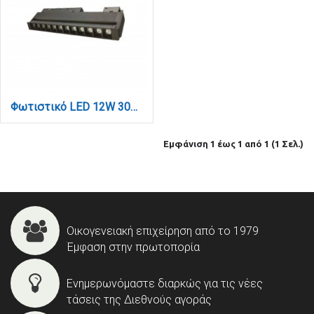
Φωτιστικό LED 12W 3000K για μαγνητική ράγα σε μαύρη απόχρωση D:22cmX10,5cm (T01601-BL)
Εμφάνιση 1 έως 1 από 1 (1 Σελ.)
Οικογενειακή επιχείρηση από το 1979
Έμφαση στην πρωτοπορία
Ενημερωνόμαστε διαρκώς για τις νέες
τάσεις της Διεθνούς αγοράς