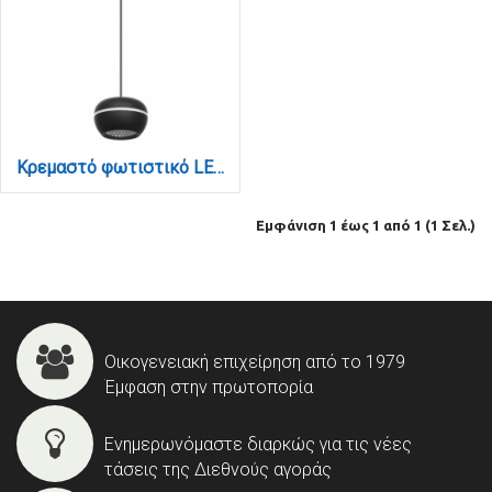
Κρεμαστό φωτιστικό LED 6W 4000K για μαγνητική ράγα σε μαύρη απόχρωση D:10cmX6,5cm (T02502-BL)
Εμφάνιση 1 έως 1 από 1 (1 Σελ.)
Οικογενειακή επιχείρηση από το 1979
Έμφαση στην πρωτοπορία
Ενημερωνόμαστε διαρκώς για τις νέες
τάσεις της Διεθνούς αγοράς