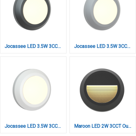
Jocassee LED 3.5W 3CCT Outdoor Wall Lamp Anthracite D:15cmx2.7cm (80201440)
Jocassee LED 3.5W 3CCT Outdoor Wall Lamp Grey D:15cmx2.7cm (80201430)
Jocassee LED 3.5W 3CCT Outdoor Wall Lamp White D:15cmx2.7cm (80201420)
Maroon LED 2W 3CCT Outdoor Wall Lamp Anthracite D:15cmx2.7cm (80201640)