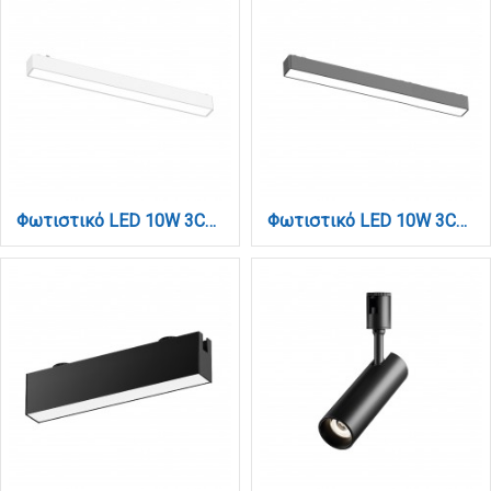
Φωτιστικό LED 10W 3CCT για Ultra-Thin μαγνητική ράγα σε λευκή απόχρωση (by tuya and zigbee) D:31,5cmX2,4cm (T04705-WH)
Φωτιστικό LED 10W 3CCT για Ultra-Thin μαγνητική ράγα σε μαύρη απόχρωση (by tuya and zigbee) D:31,5cmX2,4cm (T04705-BL)