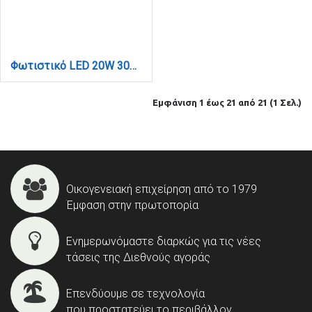
Φωτιστικό LED 20W 3000K για Ultra-Thin μαγνητική ράγα σε μαύρη απόχρωση D:61,5cmX2,4cm (T03101-BL)
Εμφάνιση 1 έως 21 από 21 (1 Σελ.)
Οικογενειακή επιχείρηση από το 1979
Έμφαση στην πρωτοπορία
Ενημερωνόμαστε διαρκώς για τις νέες
τάσεις της Διεθνούς αγοράς
Επενδύουμε σε τεχνολογία
που προστατεύει το περιβάλλον