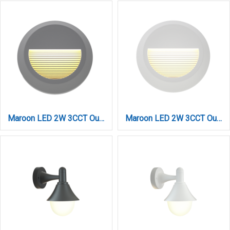
Maroon LED 2W 3CCT Outdoor Wall Lamp Grey D:15cmx2.7cm (80201630)
Maroon LED 2W 3CCT Outdoor Wall Lamp White D:15cmx2.7cm (80201620)