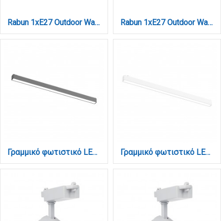
Rabun 1xE27 Outdoor Wall Lamp Black D:24.5cmx23.5cm (80202514)
Rabun 1xE27 Outdoor Wall Lamp White D:24.5cmx23.5cm (80202524)
Γραμμικό φωτιστικό LED 20W 3000Κ-6000Κ για ultra thin ράγα σε μαύρη απόχρωση D:61,5cmX2.4cm (TUS06205-Black)
Γραμμικό φωτιστικό LED 20W 3000Κ-6000Κ για ultra thin ράγα σε λευκή απόχρωση D:61.5cmX2.4cm (TUS06205-White)