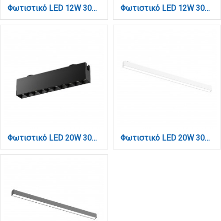
Φωτιστικό LED 12W 3000K για Chandler Track μαύρη απόχρωση D:3,4cmx6,5cmx26,8cm (13C-00061)
Φωτιστικό LED 12W 3000K για Chandler Track μαύρη απόχρωση D:4,8cmx15cmx22cm (13C-00021)
Φωτιστικό LED 20W 3000K για Chandler Track μαύρη απόχρωση D:3,4cmx6,5cmx26,8cm (13C-00051)
Φωτιστικό LED 20W 3000K για Ultra-Thin μαγνητική ράγα σε λευκή απόχρωση D:61,5cmX2,4cm (T03101-WH)