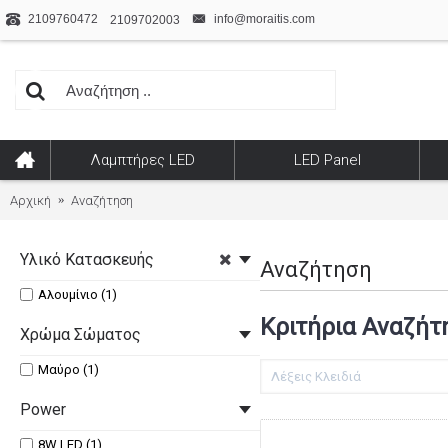
2109760472
info@moraitis.com
2109702003
Λαμπτήρες LED
LED Panel
Αρχική
Αναζήτηση
Υλικό Κατασκευής
Αναζήτηση
Αλουμίνιο (1)
Κριτήρια Αναζήτ
Χρώμα Σώματος
Μαύρο (1)
Power
8W LED (1)