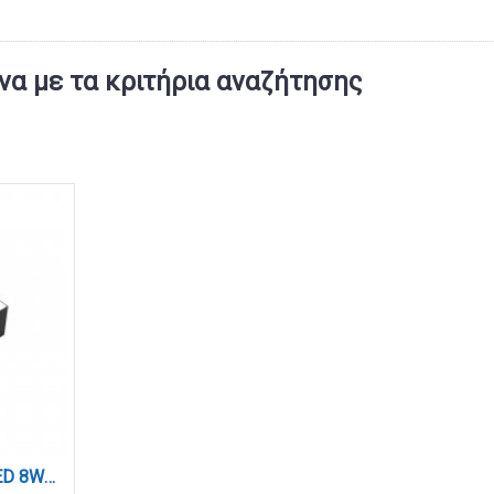
α με τα κριτήρια αναζήτησης
Γωνιακός σύνδεσμος LED 8W 4000K σε μαύρη απόχρωση D:17,6cmX17,6cm (L002-BL)