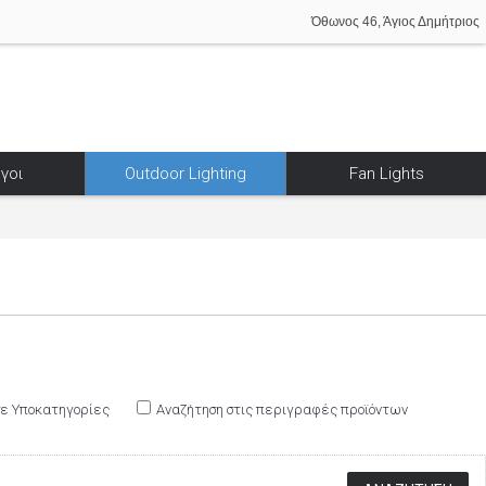
Όθωνος 46, Άγιος Δημήτριος
γοι
Outdoor Lighting
Fan Lights
σε Υποκατηγορίες
Αναζήτηση στις περιγραφές προϊόντων