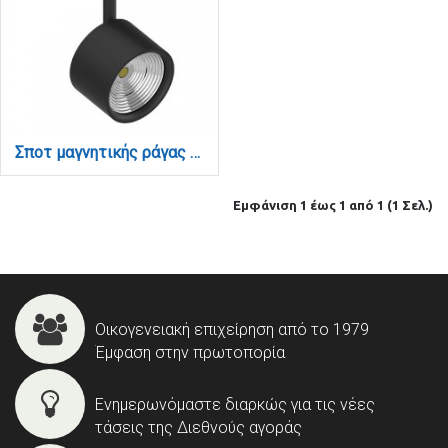
Σποτ μαγνητικής ράγας LED 10W 3000K σε μαύρη απόχρωση D:8cmX12,7cm (T02101-BL)
Εμφάνιση 1 έως 1 από 1 (1 Σελ.)
Οικογενειακή επιχείρηση από το 1979
Έμφαση στην πρωτοπορία
Ενημερωνόμαστε διαρκώς για τις νέες
τάσεις της Διεθνούς αγοράς