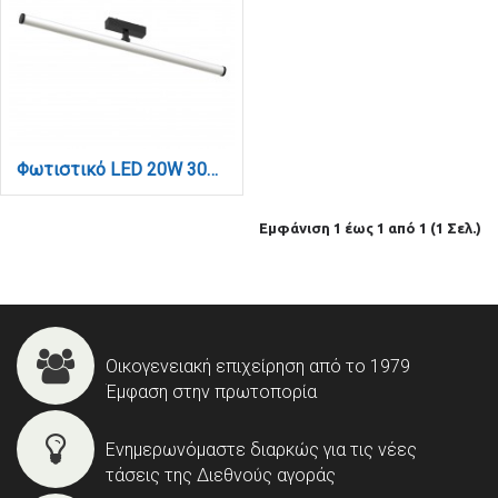
Φωτιστικό LED 20W 3000K για Ultra-Thin μαγνητική ράγα σε μαύρη απόχρωση D:80x8,7cm (T04201-BL)
Εμφάνιση 1 έως 1 από 1 (1 Σελ.)
Οικογενειακή επιχείρηση από το 1979
Έμφαση στην πρωτοπορία
Ενημερωνόμαστε διαρκώς για τις νέες
τάσεις της Διεθνούς αγοράς