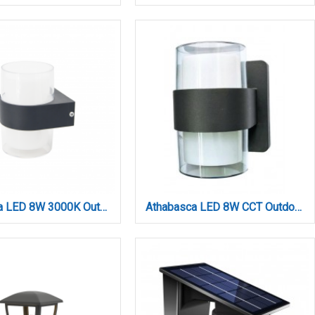
Athabasca LED 8W 3000K Outdoor Wall Lamp Anthracite D:10,5cmx13,5cm (80203241)
Athabasca LED 8W CCT Outdoor Wall Lamp Anthracite D:12cm (80203240)