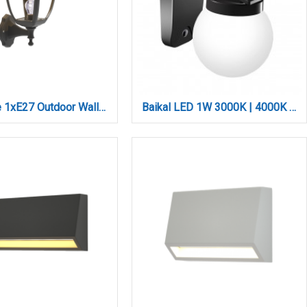
Avalanche 1xE27 Outdoor Wall Lamp Black D:22cmx30cm (80201214)
Baikal LED 1W 3000K | 4000K | 6000K Solar Outdoor Wall Lamp Black D:130x190x175 mm (80207310S)