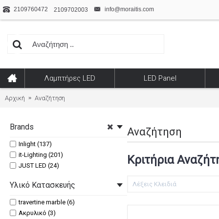
2109760472
info@moraitis.com
2109702003
Λαμπτήρες LED
LED Panel
Αρχική
Αναζήτηση
Brands
Αναζήτηση
Inlight (137)
it-Lighting (201)
Κριτήρια Αναζήτ
JUST LED (24)
Υλικό Κατασκευής
travertine marble (6)
Ακρυλικό (3)