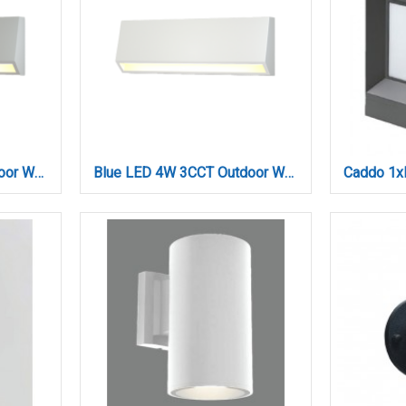
Blue LED 4W 3CCT Outdoor Wall Lamp Grey D:22cmx8cm (80202330)
Blue LED 4W 3CCT Outdoor Wall Lamp White D:22cmx8cm (80202320)