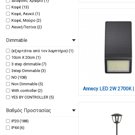
Διάφανο, Χρώμιο (1)
Μέταλλο, Υφασμάτινο Καπέλο, Ξύλο
Καφέ (13)
(1)
Καφέ, Λευκό (1)
Μέταλλο. Οπαλίνα (1)
Καφέ, Μαύρο (2)
Πλαστικό (1)
Λευκή Πατίνα (2)
Ρατάν (2)
Λευκό (31)
Ρατάν, Μέταλλο (1)
Dimmable
Λευκό, Καφέ (2)
Σχοινί, Μέταλλο (8)
Μαύρο (34)
(εξαρτάται από τον λαμπτήρα) (1)
Σχοινί, Ξύλο (3)
Μαύρο, (1)
10cm X 20cm (1)
Σχοινί, Υφασμάτινο Καπέλο,
Μαύρο, Καφέ (1)
Μέταλλο (4)
3 step dimmable (7)
Μαύρο, Λευκό (19)
3step Dimmable (3)
Μαύρο, Χρυσαφί (1)
NO (108)
Μπεζ (2)
Non Dimmable (5)
Μπεζ Πατίνα (6)
With controller (2)
Νίκελ Ματ (5)
YES BY CONTROLLER (5)
Νίκελ Ματ, Λευκό (1)
Yes (8)
Οξυντέ (5)
Βαθμός Προστασίας
Yes (3 step) (3)
Οξυντέ, Λευκό (1)
Yes (3 steps) (1)
Πολύχρωμο (2)
IP20 (188)
Yes by controller (& step dimmable)
Χρυσαφί (9)
IP44 (6)
(1)
Χρυσαφί, Λευκό (2)