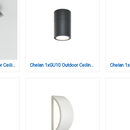
Champlain 1xE27 Outdoor Ceiling Light Grey D:90x285x285mm (80300834)
Chelan 1xGU10 Outdoor Ceiling Down Light Anthracite D:10.3cmx6cm (80300144)