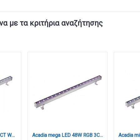
α με τα κριτήρια αναζήτησης
Acadia LED 24W RGB 3CCT Wall Washer Silver D:60cm (80700215)
Acadia mega LED 48W RGB 3CCT Wall Washer Silver D:100cm (80700315)