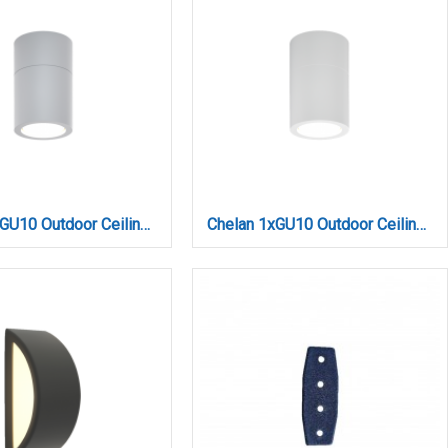
Chelan 1xGU10 Outdoor Ceiling Down Light Grey D:10.3cmx6cm (80300134)
Chelan 1xGU10 Outdoor Ceiling Down Light White D:10.3cmx6cm (80300124)