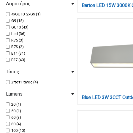
Λαμπτήρας
4xGU10, 2xG9 (1)
G9 (15)
GU10 (43)
Led (36)
R75 (3)
R7S (2)
Ε14 (31)
Ε27 (40)
Τύπος
Σποτ Ράγας (4)
Lumens
20 (1)
50 (1)
60 (3)
80 (4)
100 (10)