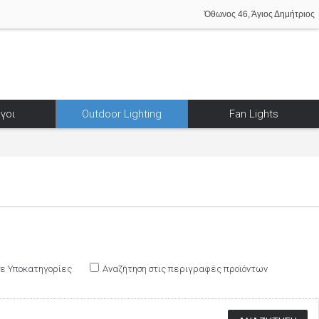
Όθωνος 46, Άγιος Δημήτριος
γοι
Outdoor Lighting
Fan Lights
σε Υποκατηγορίες
Αναζήτηση στις περιγραφές προϊόντων