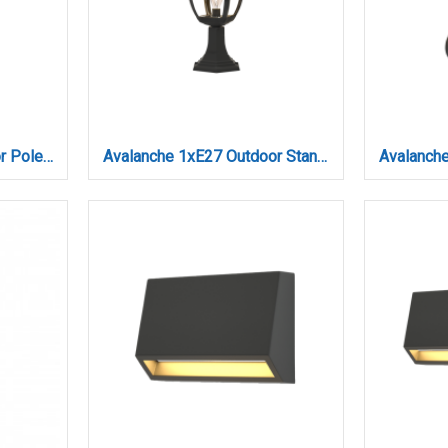
Avalanche 1xE27 Outdoor Pole Light Black D:120cmx18.5cm (80500114)
Avalanche 1xE27 Outdoor Stand Light Black D:35.3cmx18.5cm (80400214)