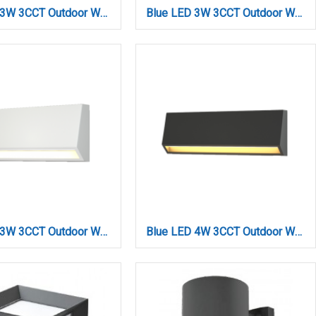
Blue LED 3W 3CCT Outdoor Wall Lamp Anthracite D:16cmx7cm (80202240)
Blue LED 3W 3CCT Outdoor Wall Lamp Grey D:10cmx7cm (80202130)
Blue LED 3W 3CCT Outdoor Wall Lamp White D:16cmx7cm (80202220)
Blue LED 4W 3CCT Outdoor Wall Lamp Anthracite D22cmx8cm (80202340)