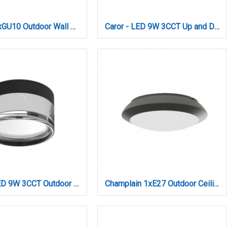
Canyon 1xGU10 Outdoor Wall Lamp Black D:100x105x135mm (80206214)
Caror - LED 9W 3CCT Up and Down Outdoor Light in Anthracite Color (80204040)
Ceiling LED 9W 3CCT Outdoor Ceiling Light black D:14cmx7,8cm (80301050)
Champlain 1xE27 Outdoor Ceiling Light Anthracite D:90x285x285mm (80300844)