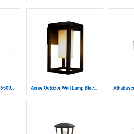
Annecy LED 2W 2700K | 6500K Solar Outdoor Wall Lamp Black D:160x82x29 mm (80206910S)
Annie Outdoor Wall Lamp Black 1xE27 D:150x160x270mm (80206114)