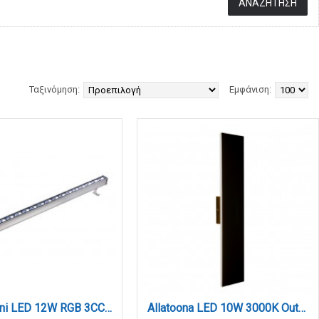
Ταξινόμηση:
Εμφάνιση:
Acadia mini LED 12W RGB 3CCT Wall Washer Silver D:30cm (80700115)
Allatoona LED 10W 3000K Outdoor Wall Lamp Black D:45x80x600 mm (80205711)