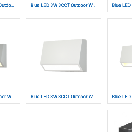
Barton LED 15W 3000K Outdoor Wall Lamp Black D:45x80x600 mm (80205911)
Blue LED 3W 3CCT Outdoor Wall Lamp Anthracite D:10cmx7cm (80202140)
Blue LED 3W 3CCT Outdoor Wall Lamp Grey D:16cmx7cm (80202230)
Blue LED 3W 3CCT Outdoor Wall Lamp White D:10cmx7cm (80202120)