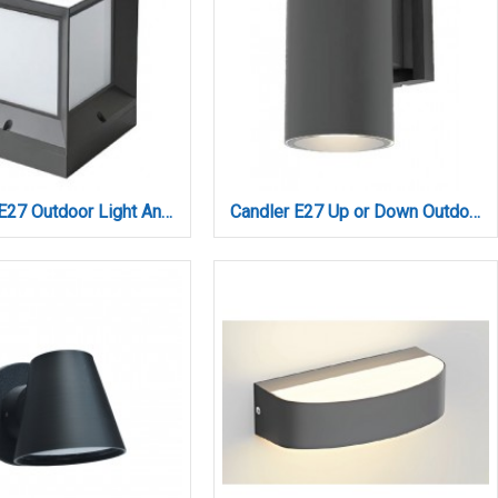
Caddo 1xE27 Outdoor Light Anthracite (80400414)
Candler E27 Up or Down Outdoor Light in Anthracite Color (80203744)