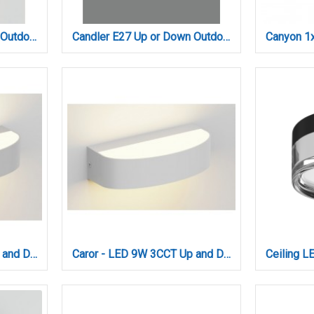
Candler E27 Up or Down Outdoor Light in Gray Color (80203734)
Candler E27 Up or Down Outdoor Light in White Color (80203724)
Caror - LED 9W 3CCT Up and Down Outdoor Light in Grey Color (80204030)
Caror - LED 9W 3CCT Up and Down Outdoor Light in White Color (80204020)