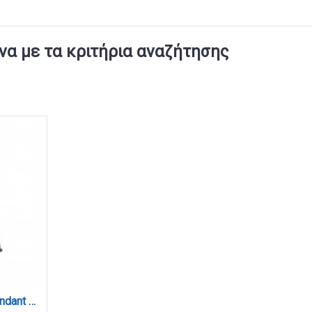
α με τα κριτήρια αναζήτησης
Acoustic Light 1xE27 Pendant Light D:50x30cm (4061)