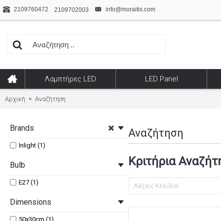
2109760472
info@moraitis.com
2109702003
Λαμπτήρες LED
LED Panel
Αρχική
Αναζήτηση
Brands
Αναζήτηση
Inlight (1)
Κριτήρια Αναζήτ
Bulb
E27 (1)
Dimensions
50x30cm (1)