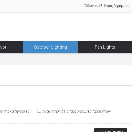
Όθωνος 46, Άγιος Δημήτριος
γοι
Outdoor Lighting
Fan Lights
σε Υποκατηγορίες
Αναζήτηση στις περιγραφές προϊόντων