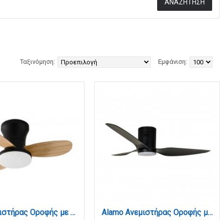
Ταξινόμηση:
Εμφάνιση:
BAY Ανεμιστήρας Οροφής με LED 20W, DC Μοτέρ & Smart App - Μαύρο/Ξύλο (102000920)
Alamo Ανεμιστήρας Οροφής με LED 15W, DC Μοτέρ & Smart App - Total Black (102000520)