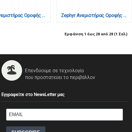
TETON Ανεμιστήρας Οροφής Bladeless Μαύρο 56W LED 5900lm 3CCT App Control (101001010)
Zephyr Ανεμιστήρας Οροφής LED με App Control & 3CCT | Wood & Λευκό (101000940)
Εμφάνιση 1 έως 28 από 28 (1 Σελ.)
Επενδύουμε σε τεχνολογία
που προστατεύει το περιβάλλον
Εγγραφείτε στο NewsLetter μας