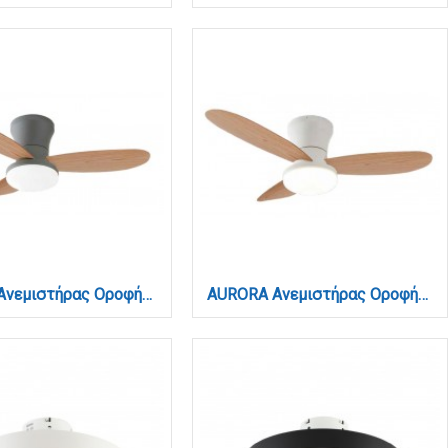
AURORA Ανεμιστήρας Οροφής με LED 20W, DC Μοτέρ & Smart App - Γκρι/Ξύλο (102001030)
AURORA Ανεμιστήρας Οροφής με LED 20W, DC Μοτέρ & Smart App - Λευκό/Ξύλο (102001010)