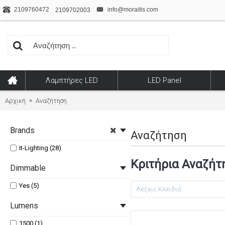
2109760472
info@moraitis.com
2109702003
Λαμπτήρες LED
LED Panel
Αρχική
Αναζήτηση
Brands
Αναζήτηση
it-Lighting (28)
Κριτήρια Αναζήτ
Dimmable
Yes (5)
Lumens
1500 (1)