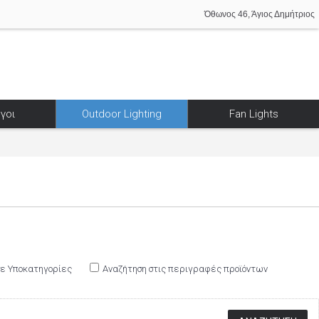
Όθωνος 46, Άγιος Δημήτριος
γοι
Outdoor Lighting
Fan Lights
σε Υποκατηγορίες
Αναζήτηση στις περιγραφές προϊόντων