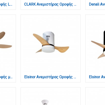
Chilko Ανεμιστήρας Οροφής LED με App Control & 3CCT | Χρυσό (101000360)
CLARK Ανεμιστήρας Οροφής με LED 24W, DC Μοτέρ & Smart App - Total White (102001110)
Denali Ανεμιστήρας Οροφής με LED 24W, DC Μοτέρ & Smart App - Λευκό/Ξύλο (102000710)
Elsinor Ανεμιστήρας Οροφής με LED 15W, DC Μοτέρ & Smart App - Λευκό/Ξύλο (102000410)