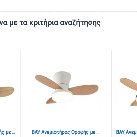
α με τα κριτήρια αναζήτησης
BAY Ανεμιστήρας Οροφής με LED 20W, DC Μοτέρ & Smart App - Γκρι / Ξύλο (102000930)
BAY Ανεμιστήρας Οροφής με LED 20W, DC Μοτέρ & Smart App - Λευκό/Ξύλο (102000910)