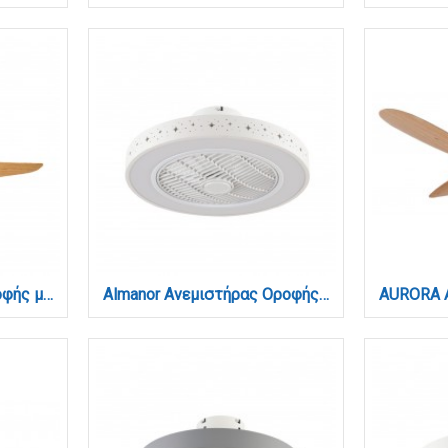
Alamo Ανεμιστήρας Οροφής με LED 15W, DC Μοτέρ & Smart App - Λευκό/Ξύλο (102000510)
Almanor Ανεμιστήρας Οροφής LED με App Control & 3CCT | Λευκός (101000410)