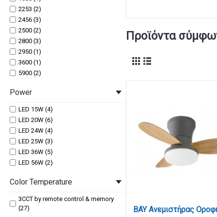
2253 (2)
2456 (3)
2500 (2)
Προϊόντα σύμφων
2800 (3)
2950 (1)
3600 (1)
5900 (2)
Power
LED 15W (4)
LED 20W (6)
LED 24W (4)
LED 25W (3)
LED 36W (5)
LED 56W (2)
Color Temperature
3CCT by remote control & memory
(27)