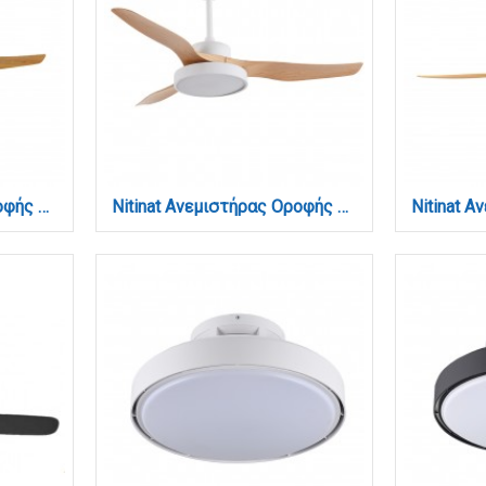
Nitinat Ανεμιστήρας Οροφής με LED 25W, DC Μοτέρ & Smart App - Γκρι/Ξύλο (102000230)
Nitinat Ανεμιστήρας Οροφής με LED 25W, DC Μοτέρ & Smart App - Λευκό/Ξύλο (102000210)