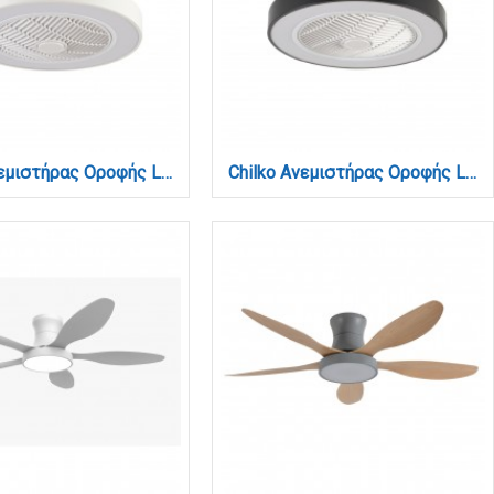
Chilko Ανεμιστήρας Οροφής LED με App Control & 3CCT | Λευκός (101000310)
Chilko Ανεμιστήρας Οροφής LED με App Control & 3CCT | Μαύρος (101000320)