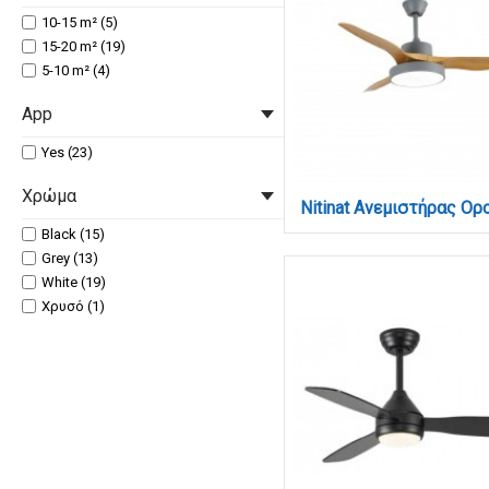
10-15 m² (5)
15-20 m² (19)
5-10 m² (4)
App
Yes (23)
Χρώμα
Black (15)
Grey (13)
White (19)
Χρυσό (1)