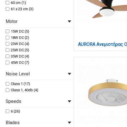
60 cm (1)
61 x 23 cm (3)
89 cm (3)
Motor
15W DC (5)
18W DC (2)
23W DC (4)
25W DC (5)
35W DC (4)
45W DC (7)
Noise Level
Class 1 (17)
Class 1, 40db (4)
Speeds
6 (26)
Blades