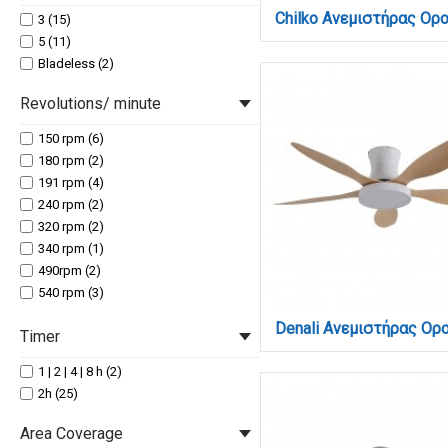
3 (15)
5 (11)
Bladeless (2)
Revolutions/ minute
150 rpm (6)
180 rpm (2)
191 rpm (4)
240 rpm (2)
320 rpm (2)
340 rpm (1)
490rpm (2)
540 rpm (3)
950 rpm (1)
Timer
950rpm (4)
1 | 2 | 4 | 8 h (2)
2h (25)
Area Coverage