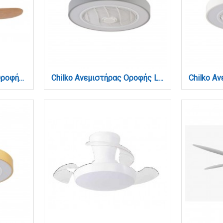
AURORA Ανεμιστήρας Οροφής με LED 20W, DC Μοτέρ & Smart App - Μαύρο/Ξύλο (102001020)
Chilko Ανεμιστήρας Οροφής LED με App Control & 3CCT | Γκρι (101000330)