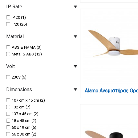
IP Rate
IP 20 (1)
IP20 (26)
Material
ABS & PMMA (3)
Metal & ABS (12)
Volt
230V (6)
Dimensions
107 cm x 45 cm (2)
132 cm (7)
137 x 45 cm (2)
18 x 45 cm (2)
50 x 19 cm (5)
56 x 30 cm (2)