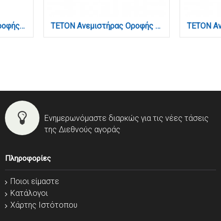
SIERRA Ανεμιστήρας Οροφής με LED 20W, DC Μοτέρ & Smart App - Μαύρο (102000820)
TETON Ανεμιστήρας Οροφής Bladeless Λευκό 56W LED 5900lm 3CCT App Control (101001020)
Ενημερωνόμαστε διαρκώς για τις νέες τάσεις
της Διεθνούς αγοράς
Πληροφορίες
Ποιοι είμαστε
Κατάλογοι
Χάρτης Ιστότοπου