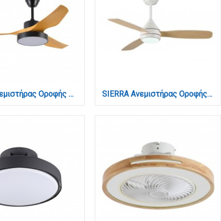
Nitinat Ανεμιστήρας Οροφής με LED 25W, DC Μοτέρ & Smart App - Μαύρο/Ξύλο (102000220)
SIERRA Ανεμιστήρας Οροφής με LED 20W, DC Μοτέρ & Smart App - Λευκό/Ξύλο (102000810)