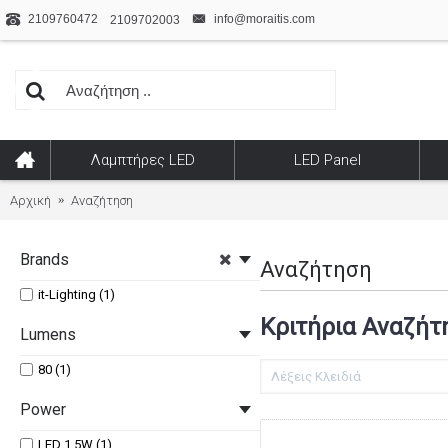
2109760472
info@moraitis.com
2109702003
Λαμπτήρες LED
LED Panel
Αρχική
Αναζήτηση
Brands
Αναζήτηση
it-Lighting (1)
Κριτήρια Αναζήτ
Lumens
80 (1)
Power
LED 1.5W (1)