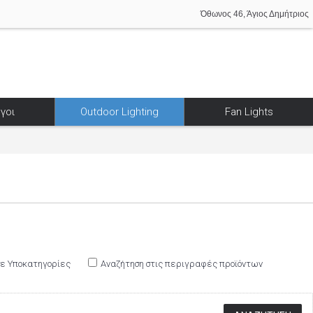
Όθωνος 46, Άγιος Δημήτριος
γοι
Outdoor Lighting
Fan Lights
σε Υποκατηγορίες
Αναζήτηση στις περιγραφές προϊόντων