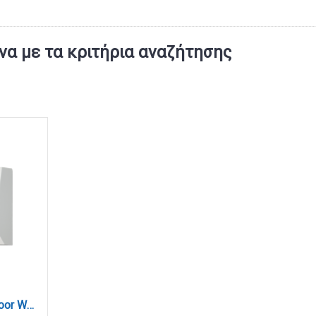
α με τα κριτήρια αναζήτησης
Blue LED 3W 3CCT Outdoor Wall Lamp White D:10cmx7cm (80202120)