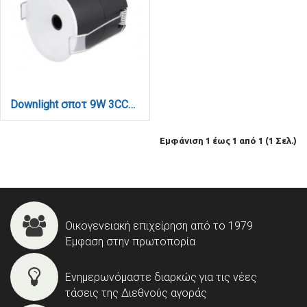
Downlight σποτ 9W 3CCT σε λευκή απόχρωση D: 5.1x5.2cm (X00370W)
Εμφάνιση 1 έως 1 από 1 (1 Σελ.)
Οικογενειακή επιχείρηση από το 1979
Έμφαση στην πρωτοπορία
Ενημερωνόμαστε διαρκώς για τις νέες
τάσεις της Διεθνούς αγοράς