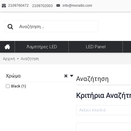
2109760472
info@moraitis.com
2109702003
Λαμπτήρες LED
LED Panel
Αρχική
Αναζήτηση
Χρώμα
Αναζήτηση
Black (1)
Κριτήρια Αναζήτ