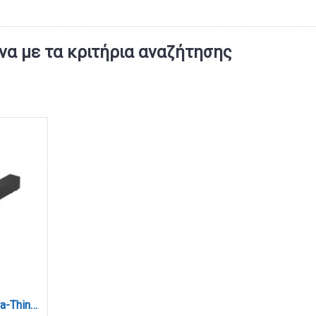
α με τα κριτήρια αναζήτησης
Driver 200W 48V για Ultra-Thin μαγνητική ράγα σε μαύρη απόχρωση (TD004-BL)