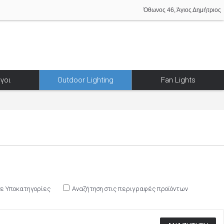
Όθωνος 46, Άγιος Δημήτριος
γοι
Outdoor Lighting
Fan Lights
σε Υποκατηγορίες
Αναζήτηση στις περιγραφές προϊόντων