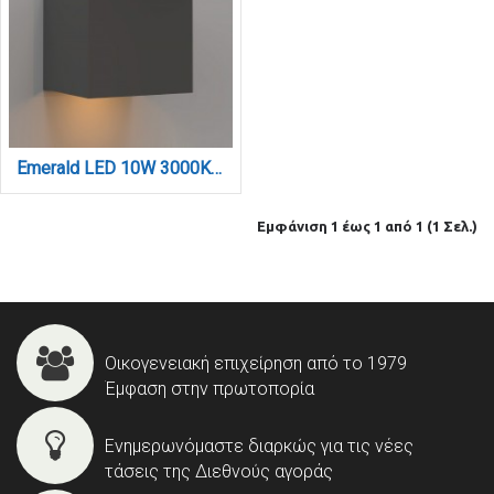
Emerald LED 10W 3000K Outdoor Wall Lamp Anthracite D:9,9cmx9,9cm (80203141)
Εμφάνιση 1 έως 1 από 1 (1 Σελ.)
Οικογενειακή επιχείρηση από το 1979
Έμφαση στην πρωτοπορία
Ενημερωνόμαστε διαρκώς για τις νέες
τάσεις της Διεθνούς αγοράς