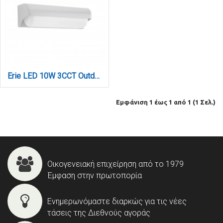
Erie LED 10W 3CCT Outdoor Wall Lamp White D:26,1cmx7cm (80203020)
Εμφάνιση 1 έως 1 από 1 (1 Σελ.)
Οικογενειακή επιχείρηση από το 1979
Έμφαση στην πρωτοπορία
Ενημερωνόμαστε διαρκώς για τις νέες
τάσεις της Διεθνούς αγοράς