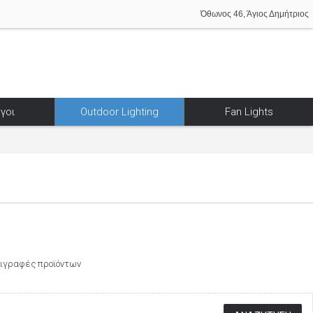
Όθωνος 46, Άγιος Δημήτριος
γοι
Outdoor Lighting
Fan Lights
ριγραφές προϊόντων