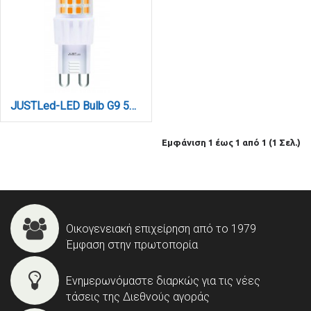
JUSTLed-LED Bulb G9 5W 680LM 3000K Θερμό (B090005011)
Εμφάνιση 1 έως 1 από 1 (1 Σελ.)
Οικογενειακή επιχείρηση από το 1979
Έμφαση στην πρωτοπορία
Ενημερωνόμαστε διαρκώς για τις νέες
τάσεις της Διεθνούς αγοράς