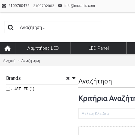
2109760472
info@moraitis.com
2109702003
Λαμπτήρες LED
LED Panel
Αρχική
Αναζήτηση
Brands
Αναζήτηση
JUST LED (1)
Κριτήρια Αναζήτ