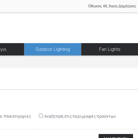
Όθωνος 46, Άγιος Δημήτριος
γοι
Outdoor Lighting
Fan Lights
σε Υποκατηγορίες
Αναζήτηση στις περιγραφές προϊόντων