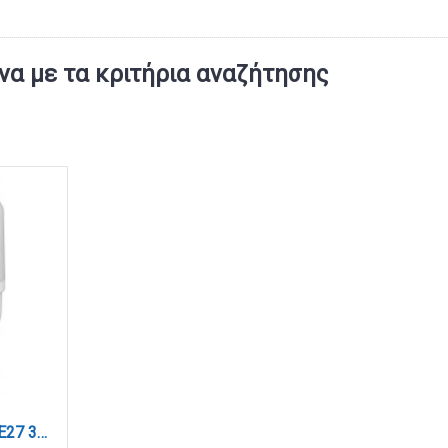
α με τα κριτήρια αναζήτησης
JUSTLed-LED Bulb T10 E27 30W 3000K Φυσικό (B271030012)