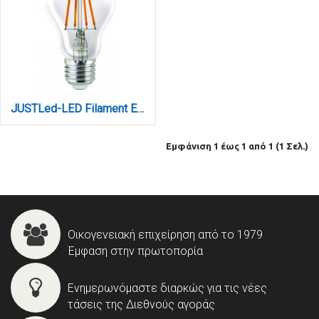
JUSTLed-LED Filament Ε27 A60 5W 4000K Φυσικό (B276005102)
Εμφάνιση 1 έως 1 από 1 (1 Σελ.)
Οικογενειακή επιχείρηση από το 1979
Έμφαση στην πρωτοπορία
Ενημερωνόμαστε διαρκώς για τις νέες
τάσεις της Διεθνούς αγοράς