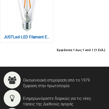
JUSTLed-LED Filament Ε27 ST64 10W 3000K Θερμό (B276410101)
Εμφάνιση 1 έως 1 από 1 (1 Σελ.)
Οικογενειακή επιχείρηση από το 1979
Έμφαση στην πρωτοπορία
Ενημερωνόμαστε διαρκώς για τις νέες
τάσεις της Διεθνούς αγοράς