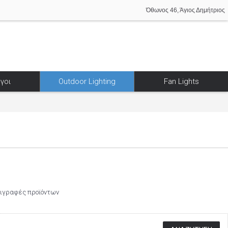
Όθωνος 46, Άγιος Δημήτριος
γοι
Outdoor Lighting
Fan Lights
ριγραφές προϊόντων