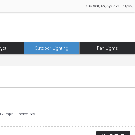
Όθωνος 46, Άγιος Δημήτριος
γοι
Outdoor Lighting
Fan Lights
ριγραφές προϊόντων