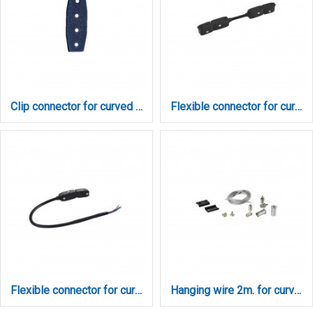
Clip connector for curved magnetic track 48volt (TC036)
Flexible connector for curved magnetic track 48volt (TC035)
Flexible connector for curved magnetic track 48volt to power (TC034)
Hanging wire 2m. for curved magnetic track (TC037)