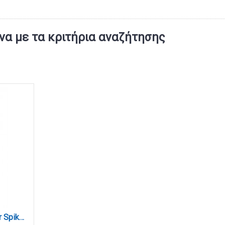
α με τα κριτήρια αναζήτησης
Mercury 1xGU10 Outdoor Spike Light Black D:9,5cm (80600514)