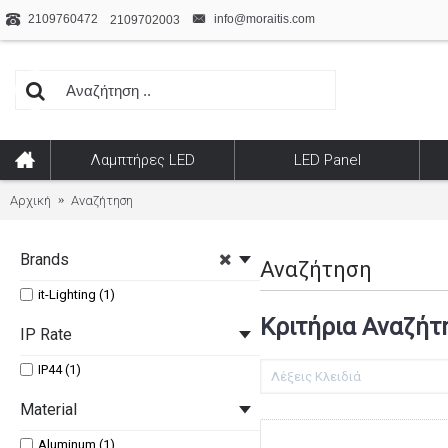
2109760472
info@moraitis.com
2109702003
Λαμπτήρες LED
LED Panel
Αρχική
Αναζήτηση
Brands
Αναζήτηση
it-Lighting (1)
Κριτήρια Αναζήτ
IP Rate
IP44 (1)
Material
Aluminum (1)