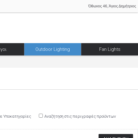
Όθωνος 46, Άγιος Δημήτριος
γοι
Outdoor Lighting
Fan Lights
σε Υποκατηγορίες
Αναζήτηση στις περιγραφές προϊόντων