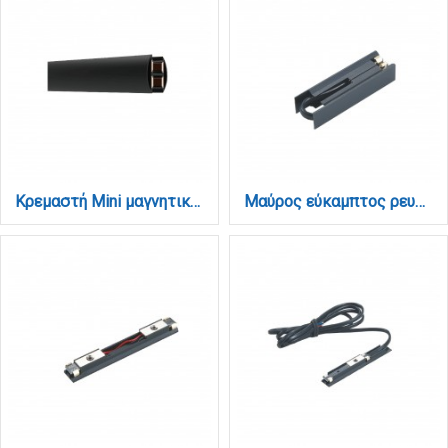
Κρεμαστή Mini μαγνητική ράγα σε μαύρη απόχρωση D:2m (TRM0030-Black)
Μαύρος εύκαμπτος ρευματοδότης για mini μαγνητική ράγα (TCM007-Black)