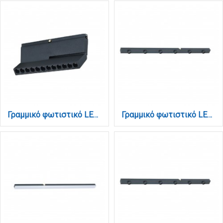
Γραμμικό φωτιστικό LED 12W 3000K για μαγνητική Mini ράγα σε μαύρη απόχρωση D:20,3cmx8,5cm (TMM0091-Black)
Γραμμικό φωτιστικό LED 12W 3000K για μαγνητική Mini ράγα σε μαύρη απόχρωση D:60cmx1,6cm (TMM0021-Black)