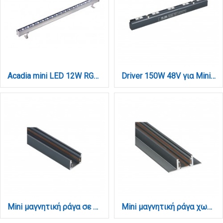
Acadia mini LED 12W RGB 3CCT Wall Washer Silver D:30cm (80700115)
Driver 150W 48V για Mini μαγνητική ράγα σε μαύρη απόχρωση (TDM001-Black)
Mini μαγνητική ράγα σε μαύρη απόχρωση D:2m (TRM0010-Black)
Mini μαγνητική ράγα χωνευτή σε μαύρη απόχρωση D:2m (TRM0020-Black)