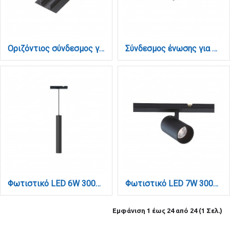
Οριζόντιος σύνδεσμος γωνία για μαγνητική mini χωνευτή ράγα σε μαύρη απόχρωση (TCM004-Black)
Σύνδεσμος ένωσης για mini μαγνητική ράγα (TCM008-Black)
Φωτιστικό LED 6W 3000K για μαγνητική Mini ράγα σε μαύρη απόχρωση D:30cm (TMM0101-Black)
Φωτιστικό LED 7W 3000K για μαγνητική Mini ράγα σε μαύρη απόχρωση D:3,5cmx8,7cm (TMM0071-Black)
Εμφάνιση 1 έως 24 από 24 (1 Σελ.)