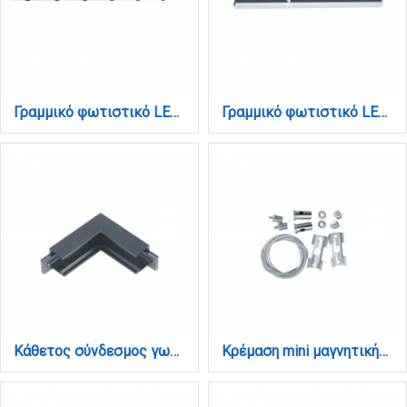
Γραμμικό φωτιστικό LED 6W 3000K για μαγνητική Mini ράγα σε μαύρη απόχρωση D:30cmx1,6cm (TMM0011-Black)
Γραμμικό φωτιστικό LED 6W 3000K για μαγνητική Mini ράγα σε μαύρη απόχρωση D:30cmx1,6cm (TMM0041-Black)
Κάθετος σύνδεσμος γωνία για μαγνητική mini ράγα σε μαύρη απόχρωση (TCM002-Black)
Κρέμαση mini μαγνητικής ράγας ράγας (TCM009)