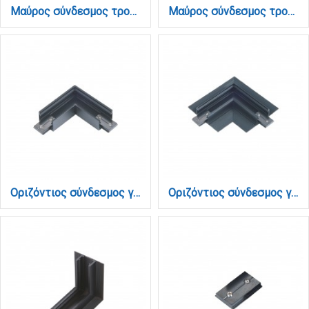
Μαύρος σύνδεσμος τροφοδοσία απο driver σε ράγα για mini μαγνητική ράγα (TCM005-Black)
Μαύρος σύνδεσμος τροφοδοσία απο driver σε ράγα για mini μαγνητική ράγα (TCM006-Black)
Οριζόντιος σύνδεσμος γωνία για μαγνητική mini ράγα σε μαύρη απόχρωση (TCM001-Black)
Οριζόντιος σύνδεσμος γωνία για μαγνητική mini χωνευτή ράγα σε μαύρη απόχρωση (TCM003-Black)