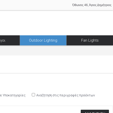
Όθωνος 46, Άγιος Δημήτριος
γοι
Outdoor Lighting
Fan Lights
σε Υποκατηγορίες
Αναζήτηση στις περιγραφές προϊόντων