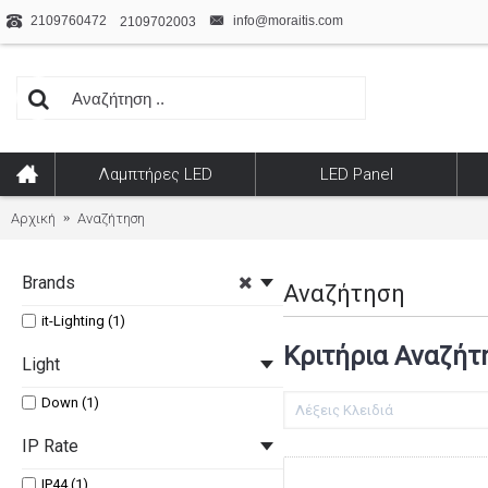
2109760472
info@moraitis.com
2109702003
Λαμπτήρες LED
LED Panel
Αρχική
Αναζήτηση
Brands
Αναζήτηση
it-Lighting (1)
Κριτήρια Αναζήτ
Light
Down (1)
IP Rate
IP44 (1)