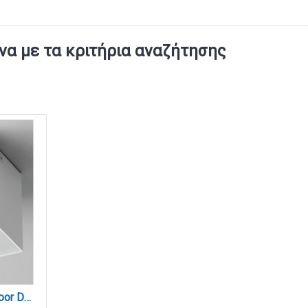
α με τα κριτήρια αναζήτησης
Monument 1xGU10 Outdoor Down Wall Lamp White D:8cm (80301024)