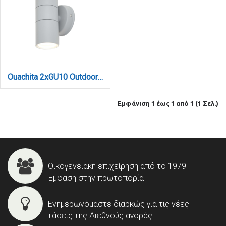
Ouachita 2xGU10 Outdoor Up-Down Wall Lamp Grey D15.2cmx11.3cm (80200634)
Εμφάνιση 1 έως 1 από 1 (1 Σελ.)
Οικογενειακή επιχείρηση από το 1979
Έμφαση στην πρωτοπορία
Ενημερωνόμαστε διαρκώς για τις νέες
τάσεις της Διεθνούς αγοράς