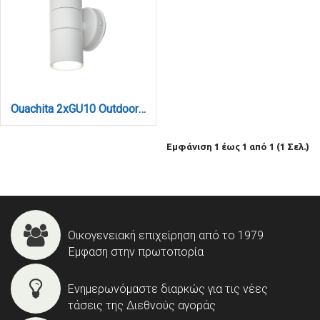
Ouachita 2xGU10 Outdoor Up-Down Wall Lamp White D:15.2cmx11.3cm (80200624)
Εμφάνιση 1 έως 1 από 1 (1 Σελ.)
Οικογενειακή επιχείρηση από το 1979
Έμφαση στην πρωτοπορία
Ενημερωνόμαστε διαρκώς για τις νέες
τάσεις της Διεθνούς αγοράς