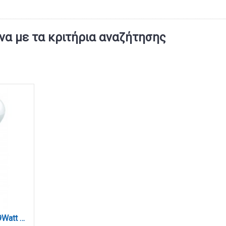
α με τα κριτήρια αναζήτησης
JUSTLed Bulb E27 R63 9Watt 900Lumen 4000K Φυσικό (B276309012)