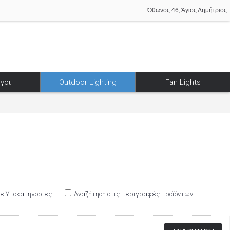
Όθωνος 46, Άγιος Δημήτριος
γοι
Outdoor Lighting
Fan Lights
σε Υποκατηγορίες
Αναζήτηση στις περιγραφές προϊόντων