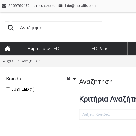
2109760472
info@moraitis.com
2109702003
Λαμπτήρες LED
LED Panel
Αρχική
Αναζήτηση
Brands
Αναζήτηση
JUST LED (1)
Κριτήρια Αναζήτ