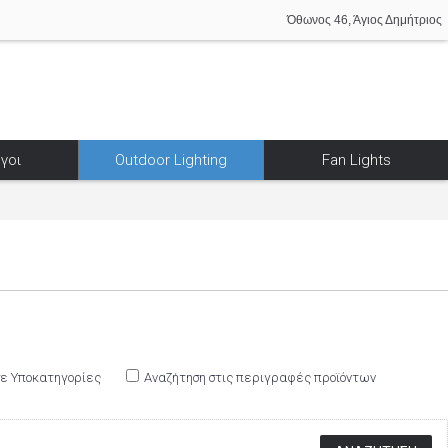
Όθωνος 46, Άγιος Δημήτριος
γοι
Outdoor Lighting
Fan Lights
σε Υποκατηγορίες
Αναζήτηση στις περιγραφές προϊόντων