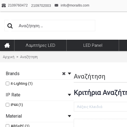
2109760472
info@moraitis.com
2109702003
Λαμπτήρες LED
LED Panel
Αρχική
Αναζήτηση
Brands
Αναζήτηση
it-Lighting (1)
Κριτήρια Αναζήτ
IP Rate
IP44 (1)
Material
ABS+PC (1)