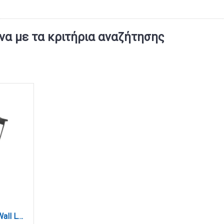
α με τα κριτήρια αναζήτησης
Redfish 1xE27 Outdoor Wall Lamp Black D:36cmx23.5cm (80202614)