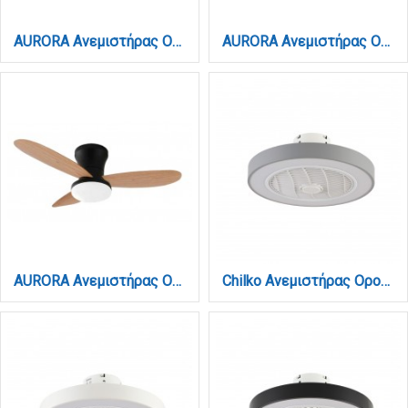
AURORA Ανεμιστήρας Οροφής με LED 20W, DC Μοτέρ & Smart App - Γκρι/Ξύλο (102001030)
AURORA Ανεμιστήρας Οροφής με LED 20W, DC Μοτέρ & Smart App - Λευκό/Ξύλο (102001010)
AURORA Ανεμιστήρας Οροφής με LED 20W, DC Μοτέρ & Smart App - Μαύρο/Ξύλο (102001020)
Chilko Ανεμιστήρας Οροφής LED με App Control & 3CCT | Γκρι (101000330)