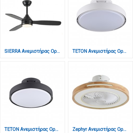
SIERRA Ανεμιστήρας Οροφής με LED 20W, DC Μοτέρ & Smart App - Μαύρο (102000820)
TETON Ανεμιστήρας Οροφής Bladeless Λευκό 56W LED 5900lm 3CCT App Control (101001020)
TETON Ανεμιστήρας Οροφής Bladeless Μαύρο 56W LED 5900lm 3CCT App Control (101001010)
Zephyr Ανεμιστήρας Οροφής LED με App Control & 3CCT | Wood & Λευκό (101000940)