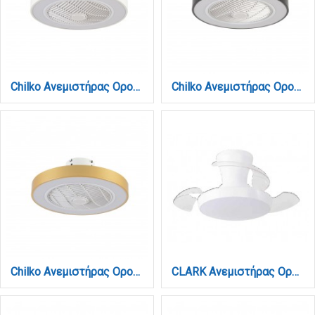
Chilko Ανεμιστήρας Οροφής LED με App Control & 3CCT | Λευκός (101000310)
Chilko Ανεμιστήρας Οροφής LED με App Control & 3CCT | Μαύρος (101000320)
Chilko Ανεμιστήρας Οροφής LED με App Control & 3CCT | Χρυσό (101000360)
CLARK Ανεμιστήρας Οροφής με LED 24W, DC Μοτέρ & Smart App - Total White (102001110)