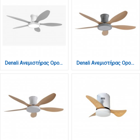
Denali Ανεμιστήρας Οροφής με LED 24W, DC Μοτέρ & Smart App - Total White (102000790)
Denali Ανεμιστήρας Οροφής με LED 24W, DC Μοτέρ & Smart App - Γκρι/Ξύλο (102000730)