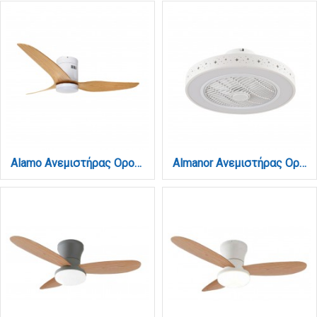
Alamo Ανεμιστήρας Οροφής με LED 15W, DC Μοτέρ & Smart App - Λευκό/Ξύλο (102000510)
Almanor Ανεμιστήρας Οροφής LED με App Control & 3CCT | Λευκός (101000410)