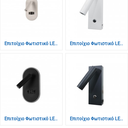
Επιτοίχιο Φωτιστικό LED Λευκό 3W + 9W – Spot & Backlight με USB & Type-C (43041-WH)
Επιτοίχιο Φωτιστικό LED Λευκό 3W – Spot με USB & Type-C (43037-WH)
Επιτοίχιο Φωτιστικό LED Μαύρο 3W + 9W – Spot & Backlight με USB & Type-C (43041-BL)
Επιτοίχιο Φωτιστικό LED Μαύρο 3W – Spot με USB & Type-C (43037-BL)