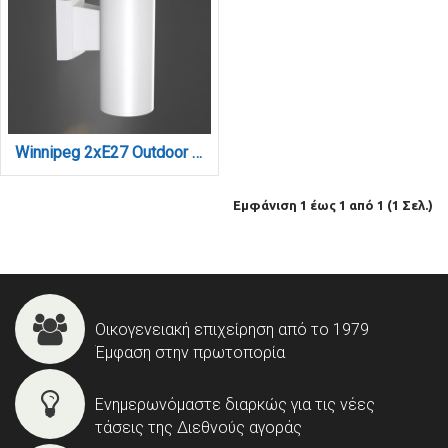
Winnipeg 2xΕ27 Outdoor Up-Down Wall Lamp White D:15.3cmx26cm (80203424)
Εμφάνιση 1 έως 1 από 1 (1 Σελ.)
Οικογενειακή επιχείρηση από το 1979
Έμφαση στην πρωτοπορία
Ενημερωνόμαστε διαρκώς για τις νέες
τάσεις της Διεθνούς αγοράς