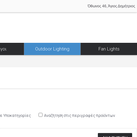
Όθωνος 46, Άγιος Δημήτριος
γοι
Outdoor Lighting
Fan Lights
σε Υποκατηγορίες
Αναζήτηση στις περιγραφές προϊόντων