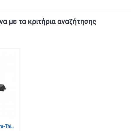
α με τα κριτήρια αναζήτησης
Wire Storage Box για Ultra-Thin μαγνητική ράγα σε μαύρη απόχρωση (TB001-BL)