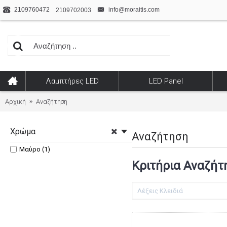
2109760472
info@moraitis.com
2109702003
Λαμπτήρες LED
LED Panel
Αρχική
Αναζήτηση
Χρώμα
Αναζήτηση
Μαύρο (1)
Κριτήρια Αναζήτ