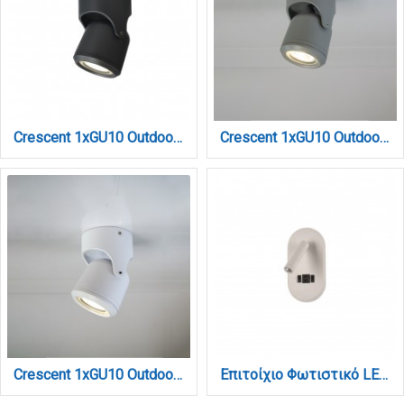
Crescent 1xGU10 Outdoor Spot Anthracite D:90x90x130mm (80206044)
Crescent 1xGU10 Outdoor Spot Grey D:90x90x130mm (80206034)
Crescent 1xGU10 Outdoor Spot White D:90x90x130mm (80206024)
Επιτοίχιο Φωτιστικό LED Λευκό 3W + 9W – Spot & Backlight με USB & Type-C (43041-WH)