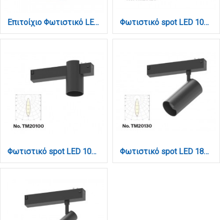
Επιτοίχιο Φωτιστικό LED Μαύρο 3W – Spot με USB & Type-C (43037-BL)
Φωτιστικό spot LED 10W, 3CCT, 24° για μαγνητική ράγα 220V, σε μαύρη απόχρωση D:4,5x10cm (TM20120)
Φωτιστικό spot LED 10W, 3CCT, 24° για μαγνητική ράγα 220V, σε μαύρη απόχρωση D:6x9.5cm (TM20100)
Φωτιστικό spot LED 18W, 3CCT, 24° για μαγνητική ράγα 220V, σε μαύρη απόχρωση D:5,5x12cm (TM20130)