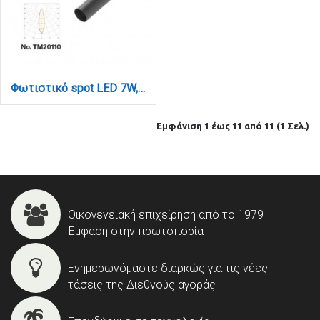
Φωτιστικό spot LED 7W, 3CCT, 24° για μαγνητική ράγα 220V, σε μαύρη απόχρωση D:3,5x8cm (TM20110)
Εμφάνιση 1 έως 11 από 11 (1 Σελ.)
Οικογενειακή επιχείρηση από το 1979
Έμφαση στην πρωτοπορία
Ενημερωνόμαστε διαρκώς για τις νέες
τάσεις της Διεθνούς αγοράς