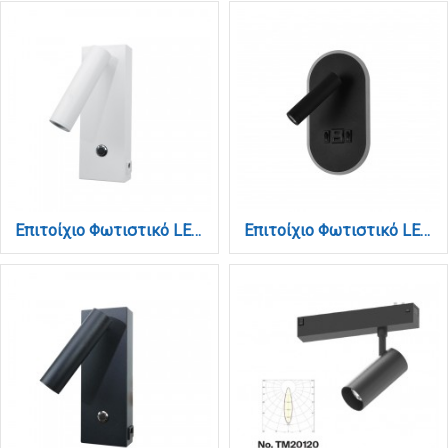
Επιτοίχιο Φωτιστικό LED Λευκό 3W – Spot με USB & Type-C (43037-WH)
Επιτοίχιο Φωτιστικό LED Μαύρο 3W + 9W – Spot & Backlight με USB & Type-C (43041-BL)