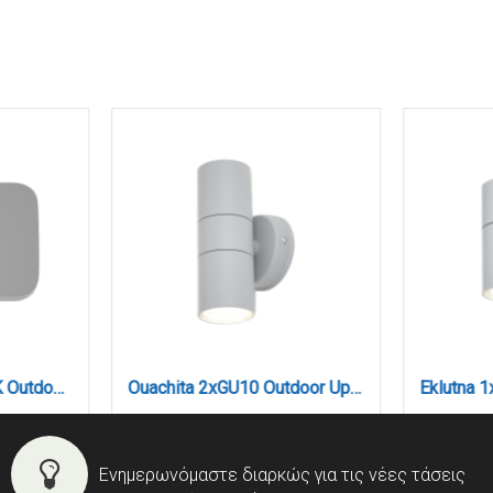
Silver LED 1W 3000K Outdoor Wall Lamp Grey D:5cmx7cm (80202430)
Ouachita 2xGU10 Outdoor Up-Down Wall Lamp Grey D15.2cmx11.3cm (80200634)
Ενημερωνόμαστε διαρκώς για τις νέες τάσεις