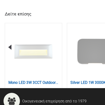
Δείτε επίσης
Mono LED 3W 3CCT Outdoor Wall Lamp White D:22cmx2.8cm (80201720)
Οικογενειακή επιχείρηση από το 1979