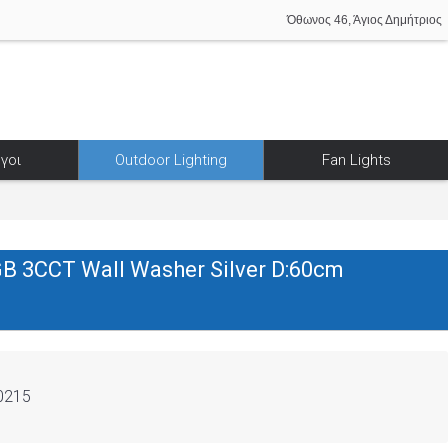
Όθωνος 46, Άγιος Δημήτριος
γοι
Outdoor Lighting
Fan Lights
B 3CCT Wall Washer Silver D:60cm
0215