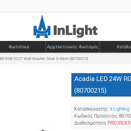
Φωτιστικά
Αρχιτεκτονικός Φωτισμός
Κατάλο
4W RGB 3CCT Wall Washer Silver D:60cm (80700215)
Acadia LED 24W RG
(80700215)
Κατασκευαστής:
it-Lighting
Κωδικός Προϊόντος:
8070
Διαθεσιμότητα:
PREORDER