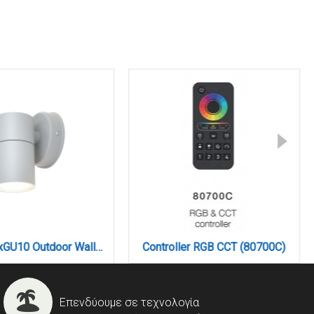
Eklutna 1xGU10 Outdoor Wall Lamp Grey D:11.3cmx11.3cm (80200534)
Controller RGB CCT (80700C)
Επενδύουμε σε τεχνολογία