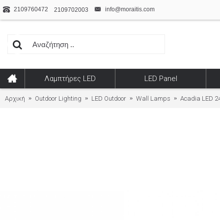
2109760472
info@moraitis.com
2109702003
Λαμπτήρες LED
LED Panel
Αρχική
Outdoor Lighting
LED Outdoor
Wall Lamps
Acadia LED 2