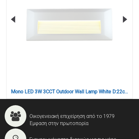
Mono LED 3W 3CCT Outdoor Wall Lamp White D:22cmx2.8cm (80201720)
Οικογενειακή επιχείρηση από το 1979
Έμφαση στην πρωτοπορία