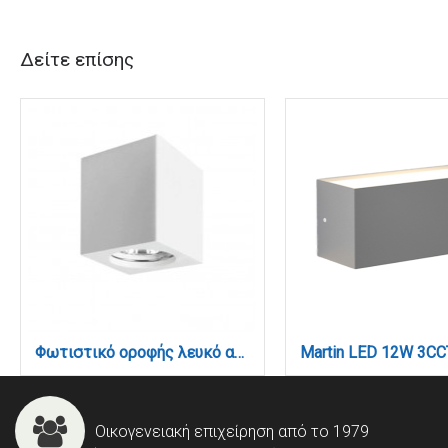
Δείτε επίσης
Φωτιστικό οροφής λευκό από γύψο 1XGU10 D:7cm (42165)
Οικογενειακή επιχείρηση από το 1979