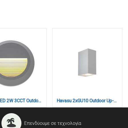
Maroon LED 2W 3CCT Outdoor Wall Lamp Grey D:15cmx2.7cm (80201630)
Havasu 2xGU10 Outdoor Up-Down Wall Lamp Grey D:14.7cmx9cm (80200334)
Επενδύουμε σε τεχνολογία