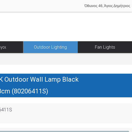
Όθωνος 46, Άγιος Δημήτριος
γοι
Outdoor Lighting
Fan Lights
K Outdoor Wall Lamp Black
8cm (80206411S)
6411S