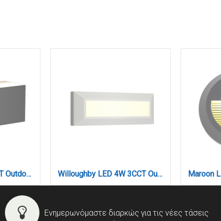
Martin LED 12W 3CCT Outdoor Up-Down Wall Lamp Grey D:22cmx9cm (80200730)
Willoughby LED 4W 3CCT Outdoor Wall Lamp White D:22cmx8cm (80201320)
Ενημερωνόμαστε διαρκώς για τις νέες τάσεις