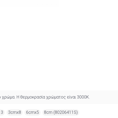
ρο χρώμα. Η θερμοκρασία χρώματος είναι 3000K.
13
,
3cmx8
,
6cmx5
,
8cm (80206411S)