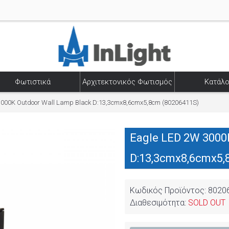
Φωτιστικά
Αρχιτεκτονικός Φωτισμός
Κατάλο
3000K Outdoor Wall Lamp Black D:13,3cmx8,6cmx5,8cm (80206411S)
Eagle LED 2W 3000
D:13,3cmx8,6cmx5,
Κωδικός Προϊόντος:
8020
Διαθεσιμότητα:
SOLD OUT