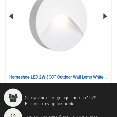
Horseshoe LED 2W 3CCT Outdoor Wall Lamp White D:12.8cmx3cm (80201920)
Οικογενειακή επιχείρηση από το 1979
Έμφαση στην πρωτοπορία