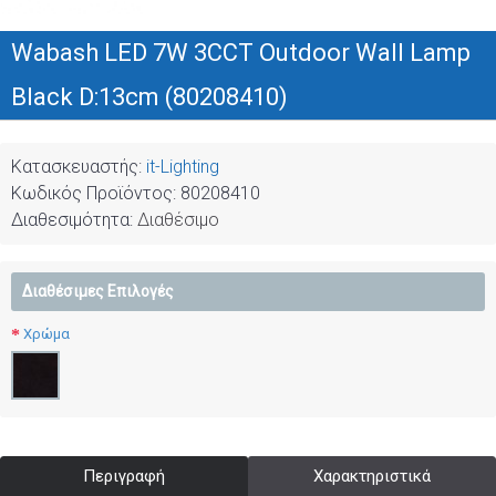
Wabash LED 7W 3CCT Outdoor Wall Lamp
Black D:13cm (80208410)
Κατασκευαστής:
it-Lighting
Κωδικός Προϊόντος:
80208410
Διαθεσιμότητα:
Διαθέσιμο
Διαθέσιμες Επιλογές
Χρώμα
Περιγραφή
Χαρακτηριστικά