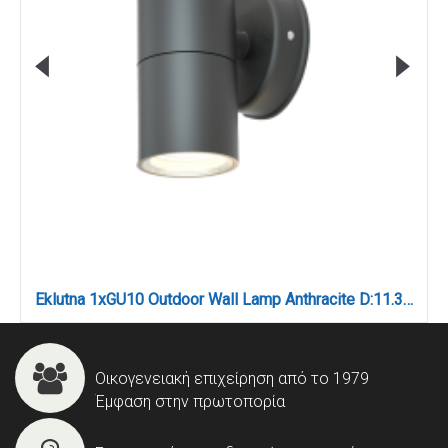
Eklutna 1xGU10 Outdoor Wall Lamp Anthracite D:11.3cmx11.3cm (80200544)
Οικογενειακή επιχείρηση από το 1979
Έμφαση στην πρωτοπορία