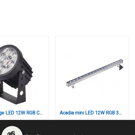
Acadia LED 24W RGB 3CCT Wall Washer Silver D:60cm (80700215)
Acadia mega LED 48W RGB 3CCT Wall Washer Silver D:100cm (80700315)