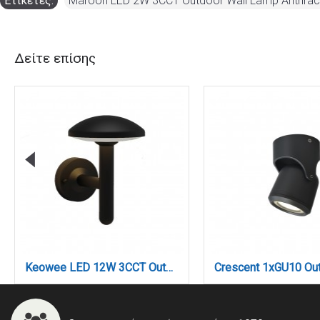
Ετικέτες:
Maroon LED 2W 3CCT Outdoor Wall Lamp Anthrac
Δείτε επίσης
Crest peak LED 7W RGB CCT Outdoor Wall Lamp Black D:8.5 x 12cm (80700415)