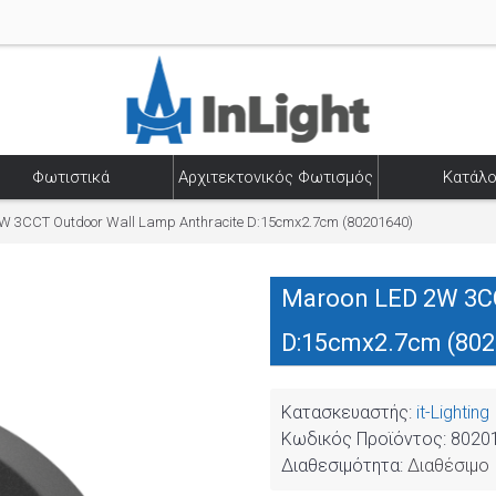
Φωτιστικά
Αρχιτεκτονικός Φωτισμός
Κατάλο
W 3CCT Outdoor Wall Lamp Anthracite D:15cmx2.7cm (80201640)
Maroon LED 2W 3CC
D:15cmx2.7cm (802
Κατασκευαστής:
it-Lighting
Κωδικός Προϊόντος:
8020
Διαθεσιμότητα:
Διαθέσιμο