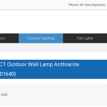
Όθωνος 46, Άγιος Δημήτριος
γοι
Outdoor Lighting
Fan Lights
T Outdoor Wall Lamp Anthracite
01640)
1640