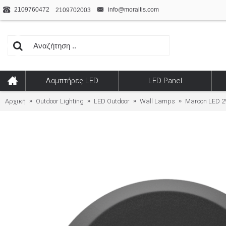
2109760472
info@moraitis.com
2109702003
Λαμπτήρες LED
LED Panel
Αρχική
Outdoor Lighting
LED Outdoor
Wall Lamps
Maroon LED 2