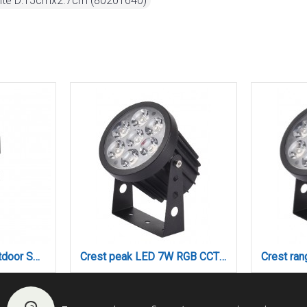
ite D:15cmx2.7cm (80201640)
Crest range LED 12W RGB CCT Outdoor Wall Lamp Black D:8.5 x 12cm (80700515)
Acadia mini LED 12W RGB 3CCT Wall Washer Silver D:30cm (80700115)