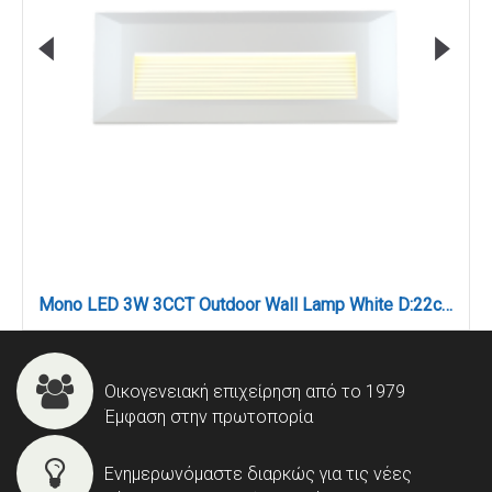
Mono LED 3W 3CCT Outdoor Wall Lamp White D:22cmx2.8cm (80201720)
Οικογενειακή επιχείρηση από το 1979
Έμφαση στην πρωτοπορία
Ενημερωνόμαστε διαρκώς για τις νέες