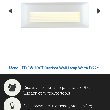
Mono LED 3W 3CCT Outdoor Wall Lamp White D:22cmx2.8cm (80201720)
Οικογενειακή επιχείρηση από το 1979
Έμφαση στην πρωτοπορία
Ενημερωνόμαστε διαρκώς για τις νέες