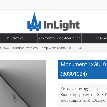
Φωτιστικά
Αρχιτεκτονικός Φωτισμός
Κατάλο
 1xGU10 Outdoor Down Wall Lamp White D:8cm (80301024)
Monument 1xGU10 
(80301024)
Κατασκευαστής:
it-Lighting
Κωδικός Προϊόντος:
8030
Διαθεσιμότητα:
Διαθέσιμο