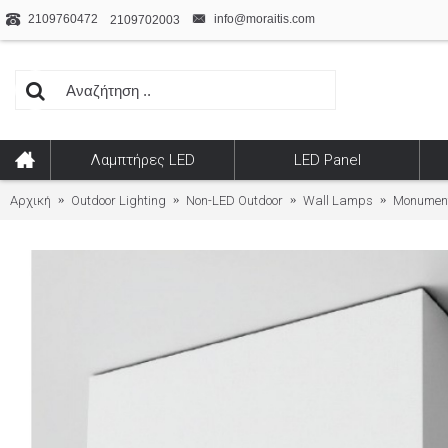
2109760472
info@moraitis.com
2109702003
Λαμπτήρες LED
LED Panel
Αρχική
Outdoor Lighting
Non-LED Outdoor
Wall Lamps
Monument