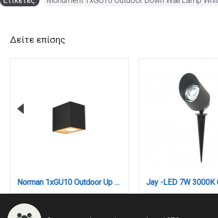
Ετικέτες:
Monument 1xGU10 Outdoor Down Wall Lamp Whit
Δείτε επίσης
Norman 1xGU10 Outdoor Up or Down Wall Lamp Anthracite D:8cmx7cm (80200444)