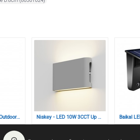
e D:8cm (80301024)
Jay -LED 7W 3000K Outdoor Spike Light in Antracite Color (80600211)
Niskey - LED 10W 3CCT Up and Down Wall Light in Grey Color (80204130)