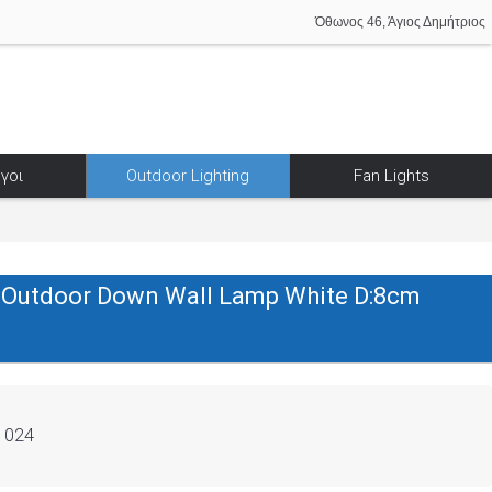
Όθωνος 46, Άγιος Δημήτριος
γοι
Outdoor Lighting
Fan Lights
Outdoor Down Wall Lamp White D:8cm
1024