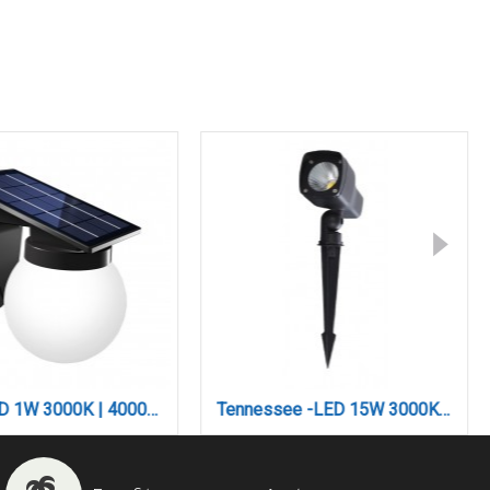
Baikal LED 1W 3000K | 4000K | 6000K Solar Outdoor Wall Lamp Black D:130x190x175 mm (80207310S)
Tennessee -LED 15W 3000K Outdoor Spike Light in black Color (80600611)