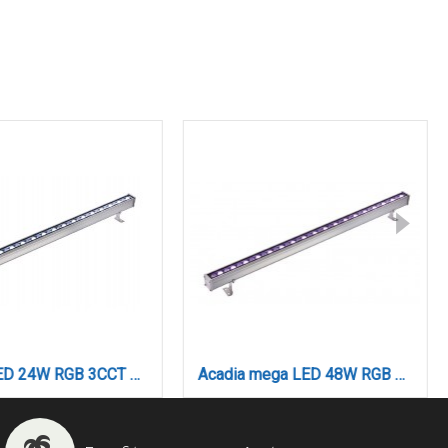
Acadia LED 24W RGB 3CCT Wall Washer Silver D:60cm (80700215)
Acadia mega LED 48W RGB 3CCT Wall Washer Silver D:100cm (80700315)