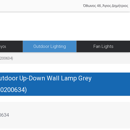
Όθωνος 46, Άγιος Δημήτριος
γοι
Outdoor Lighting
Fan Lights
200634)
utdoor Up-Down Wall Lamp Grey
80200634)
0634