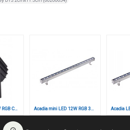
rey D15.2cmx11.3cm (80200634)
Crest range LED 12W RGB CCT Outdoor Wall Lamp Black D:8.5 x 12cm (80700515)
Acadia mini LED 12W RGB 3CCT Wall Washer Silver D:30cm (80700115)