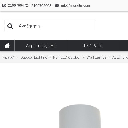
2109760472
info@moraitis.com
2109702003
Λαμπτήρες LED
LED Panel
Αρχική
Outdoor Lighting
Non-LED Outdoor
Wall Lamps
Αναζήτη