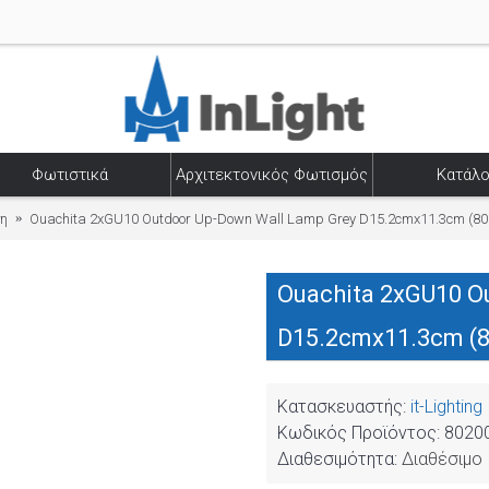
Φωτιστικά
Αρχιτεκτονικός Φωτισμός
Κατάλο
ση
Ouachita 2xGU10 Outdoor Up-Down Wall Lamp Grey D15.2cmx11.3cm (80
Ouachita 2xGU10 O
D15.2cmx11.3cm (
Κατασκευαστής:
it-Lighting
Κωδικός Προϊόντος:
8020
Διαθεσιμότητα:
Διαθέσιμο