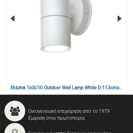
Eklutna 1xGU10 Outdoor Wall Lamp White D:11.3cmx11.3cm (80200524)
Οικογενειακή επιχείρηση από το 1979
Έμφαση στην πρωτοπορία