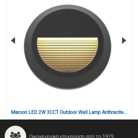
Maroon LED 2W 3CCT Outdoor Wall Lamp Anthracite D:15cmx2.7cm (80201640)
Οικογενειακή επιχείρηση από το 1979