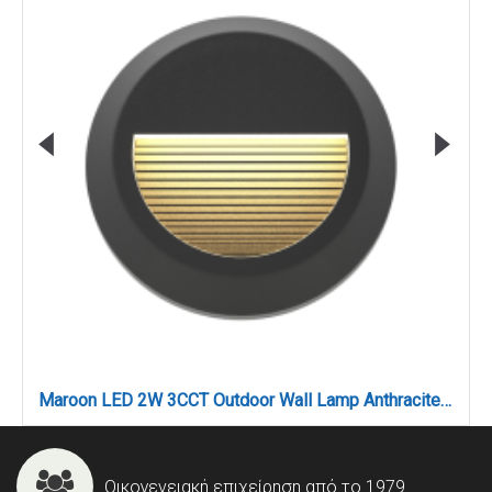
Maroon LED 2W 3CCT Outdoor Wall Lamp Anthracite D:15cmx2.7cm (80201640)
Οικογενειακή επιχείρηση από το 1979