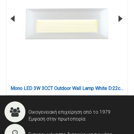
Mono LED 3W 3CCT Outdoor Wall Lamp White D:22cmx2.8cm (80201720)
Οικογενειακή επιχείρηση από το 1979
Έμφαση στην πρωτοπορία