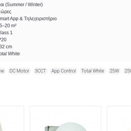
αι (Summer / Winter)
 ώρες
mart App & Τηλεχειριστήριο
5–20 m²
lass 1
P20
32 cm
otal White
me
,
DC Motor
,
3CCT
,
App Control
,
Total White
,
25W
,
25