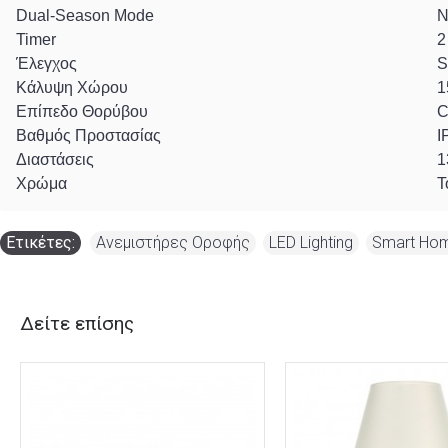
Dual-Season Mode
Ν
Timer
2
Έλεγχος
S
Κάλυψη Χώρου
1
Επίπεδο Θορύβου
C
Βαθμός Προστασίας
I
Διαστάσεις
1
Χρώμα
T
Ετικέτες:
Ανεμιστήρες Οροφής
,
LED Lighting
,
Smart Ho
Δείτε επίσης