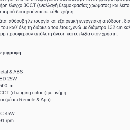
λήρη έλεγχο
3CCT
(εναλλαγή θερμοκρασίας χρώματος) και λειτ
φωτισμού διατηρούνται σε κάθε χρήση.
άται αθόρυβη λειτουργία και εξαιρετική ενεργειακή απόδοση, δ
του καθ' όλη τη διάρκεια του έτους, ενώ με διάμετρο
132 cm
καλ
App
προσφέρουν απόλυτη άνεση και ευελιξία στον χρήστη.
εριγραφή
etal & ABS
ED 25W
500 lm
CCT (changing colour) με μνήμη
αι (μέσω Remote & App)
3
C 45W
91 rpm