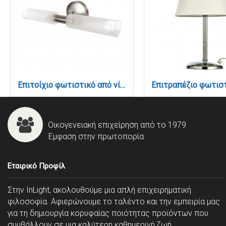
Επιτοίχιο φωτιστικό από νίκελ ματ μέταλλο και αμμοβολή γυαλί 2XG9 D:31,5cm (1039-Νίκελ Ματ)
Οικογενειακή επιχείρηση από το 1979
Έμφαση στην πρωτοπορία
Εταιρικό Προφίλ
Στην InLight, ακολουθούμε μια απλή επιχειρηματική
φιλοσοφία. Αφιερώνουμε το ταλέντο και την εμπειρία μας
για τη δημιουργία κορυφαίας ποιότητας προϊόντων που
συμβάλλουν σε μια καλύτερη καθημερινή ζωή.