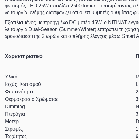
φωτισμός
LED 25W
αποδίδει
2500 lumen
, προσφέροντας π
λειτουργία μνήμης διασφαλίζει ότι οι επιθυμητές ρυθμίσεις 
Εξοπλισμένος με προηγμένο
DC μοτέρ 45W
, ο NITINAT εγγυ
λειτουργία
Dual-Season (Summer/Winter)
επιτρέπει τη χρήση 
χρονοδιακόπτης 2 ωρών και ο πλήρης έλεγχος μέσω
Smart 
Χαρακτηριστικό
Π
Υλικό
M
Ισχύς Φωτισμού
L
Φωτεινότητα
2
Θερμοκρασία Χρώματος
3
Dimming
Ν
Πτερύγια
Μοτέρ
D
Στροφές
1
Ταχύτητες
6