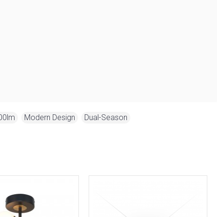
00lm
,
Modern Design
,
Dual-Season