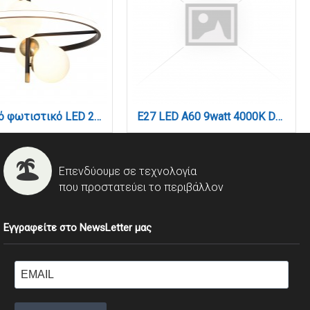
Κρεμαστό φωτιστικό LED 20W 3000K και 4XG9 σε μαύρο και χρυσαφί χρώμα D:50cm (6063)
E27 LED A60 9watt 4000Κ Day Night Sensor Φυσικό Λευκό (7.27.09.43.2)
Επενδύουμε σε τεχνολογία
που προστατεύει το περιβάλλον
Εγγραφείτε στο NewsLetter μας