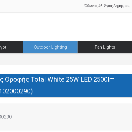
Όθωνος 46, Άγιος Δημήτριος
γοι
Outdoor Lighting
Fan Lights
ας Οροφής Total White 25W LED 2500lm
(102000290)
00290