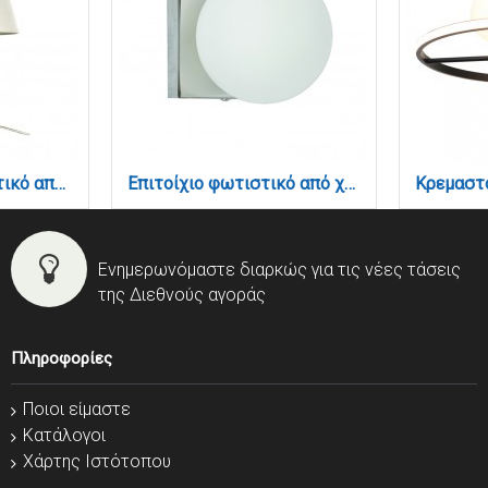
Επιτραπέζιο φωτιστικό από μέταλλο σε χρώμιο απόχρωση και υφασμάτινο καπέλο 1XE14 D:40cm (3425-Χρώμιο)
Επιτοίχιο φωτιστικό από χρώμιο μέταλλο και λευκή οπαλίνα 1XG9 D:9cm (43420-1)
Ενημερωνόμαστε διαρκώς για τις νέες τάσεις
της Διεθνούς αγοράς
Πληροφορίες
Ποιοι είμαστε
Κατάλογοι
Χάρτης Ιστότοπου