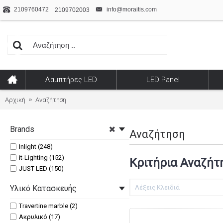
2109760472
info@moraitis.com
2109702003
Λαμπτήρες LED
LED Panel
Αρχική
Αναζήτηση
Brands
Αναζήτηση
Inlight (248)
it-Lighting (152)
Κριτήρια Αναζήτ
JUST LED (150)
Υλικό Κατασκευής
Travertine marble (2)
Ακρυλικό (17)