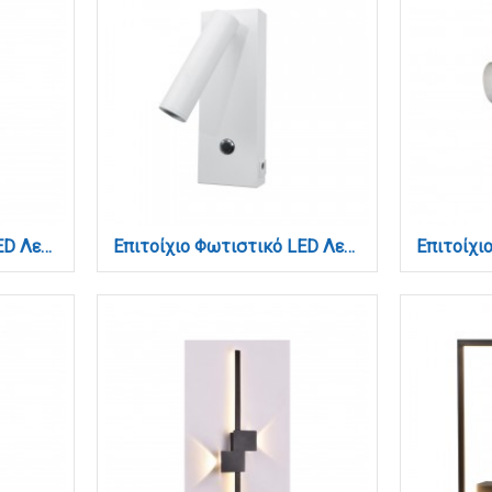
Επιτοίχιο Φωτιστικό LED Λευκό 3W + 9W – Spot & Backlight με USB & Type-C (43041-WH)
Επιτοίχιο Φωτιστικό LED Λευκό 3W – Spot με USB & Type-C (43037-WH)