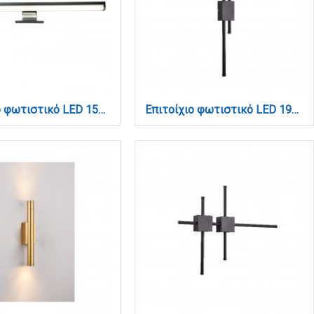
Επιτοίχιο φωτιστικό LED 15W 4000K από πλαστικό σε χρώμιο απόχρωση D:60cm (1043-Α)
Επιτοίχιο φωτιστικό LED 19W 3CCT από μαύρο μέταλλο (43046-BL)