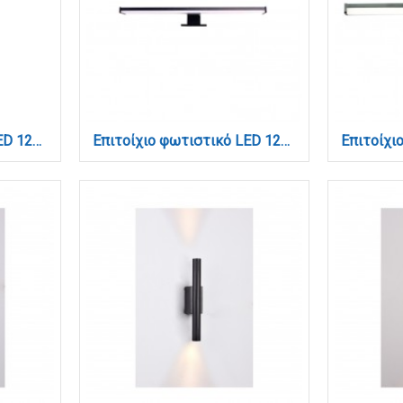
Επιτοίχιο φωτιστικό LED 12W 3CCT σε χρυσαφί απόχρωση απο μέταλλο και ακρυλικό D:12x50cm (43056-Golden)
Επιτοίχιο φωτιστικό LED 12W 4000K από πλαστικό σε μαύρη απόχρωση D:60cm (1047-Α)