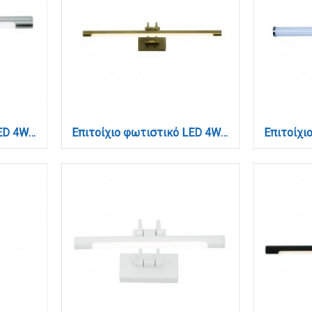
Επιτοίχιο φωτιστικό LED 4W 3000K από νίκελ ματ μέταλλο και ακρυλικό D:30cm (1044-Γ-Νίκελ Ματ)
Επιτοίχιο φωτιστικό LED 4W 3000K από οξυντέ μέταλλο και ακρυλικό D:30cm (1044-Γ-Οξυντέ)