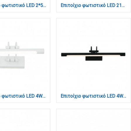
Επιτοίχιο φωτιστικό LED 2*5W 3000K σε χρυσαφί απόχρωση απο αλουμίνιο D:30x6cm (43061-Golden)
Επιτοίχιο φωτιστικό LED 21W 3CCT από μαύρο μέταλλο (43048-BL)
Επιτοίχιο φωτιστικό LED 4W 3000K από λευκό μέταλλο και ακρυλικό D:30cm (1044-Γ-Λευκό)
Επιτοίχιο φωτιστικό LED 4W 3000K από μαύρο μέταλλο και ακρυλικό D:30cm (1044-Γ-Μαύρο)