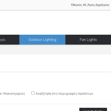
Όθωνος 46, Άγιος Δημήτριος
γοι
Outdoor Lighting
Fan Lights
σε Υποκατηγορίες
Αναζήτηση στις περιγραφές προϊόντων