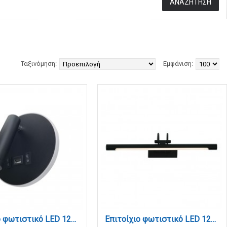
Ταξινόμηση:
Εμφάνιση:
Επιτοίχιο φωτιστικό LED 12W 3000K από μαύρο μέταλλο D:14cm (43418-BL)
Επιτοίχιο φωτιστικό LED 12W 3000K από μαύρο μέταλλο και ακρυλικό D:60cm (1044-Α-Μαύρο)