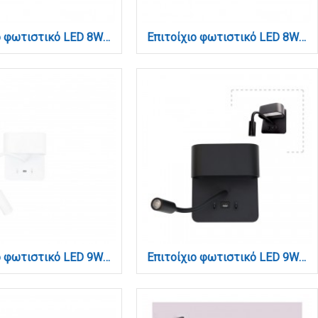
Επιτοίχιο φωτιστικό LED 8W 3000K από μαύρο μέταλλο και ακρυλικό D:45cm (1044-Β-Μαύρο)
Επιτοίχιο φωτιστικό LED 8W 3000K από νίκελ ματ μέταλλο και ακρυλικό D:45cm (1044-Β-Νίκελ Ματ)
Επιτοίχιο φωτιστικό LED 9W 3000K από λευκό μέταλλο D:16cm (43036-White)
Επιτοίχιο φωτιστικό LED 9W 3000K από μαύρο μέταλλο D:16cm (43036-BL)