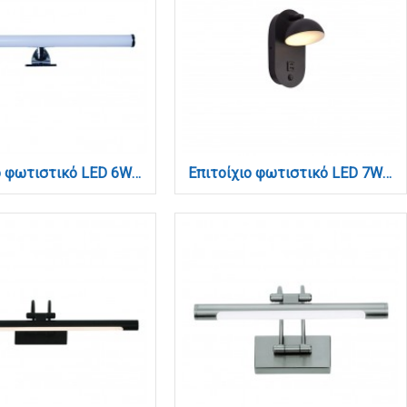
Επιτοίχιο φωτιστικό LED 6W 4000K από πλαστικό σε χρώμιο απόχρωση D:40cm (1045)
Επιτοίχιο φωτιστικό LED 7W 3000K από μαύρο μέταλλο D:22x14cm (43062)