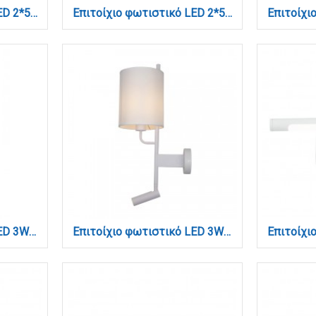
Επιτοίχιο φωτιστικό LED 2*5W 3000K σε λευκή απόχρωση απο αλουμίνιο D:30x6cm (43061-White)
Επιτοίχιο φωτιστικό LED 2*5W 3000K σε μαύρη απόχρωση απο αλουμίνιο D:30x6cm (43061-Black)
Επιτοίχιο φωτιστικό LED 3W & 6W 3000K από μαύρο μέταλλο (43079)
Επιτοίχιο φωτιστικό LED 3W 3000K και 1ΧΕ27 σε λευκή απόχρωση με υφασμάτινο καπέλο (43028-WH)