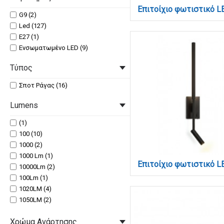
G9 (2)
Led (127)
Ε27 (1)
Ενσωματωμένο LED (9)
Τύπος
Σποτ Ράγας (16)
Lumens
(1)
100 (10)
1000 (2)
1000 Lm (1)
10000Lm (2)
100Lm (1)
1020LM (4)
1050LM (2)
1100 (3)
Χρώμα Ανάρτησης
11000LM (3)