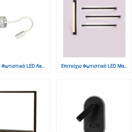
Επιτοίχιο Φωτιστικό LED Λευκό Ματ 3W – Flex 38 cm (43040-WH)
Επιτοίχιο Φωτιστικό LED Μαύρο 10W – Γραμμικό 60 cm (43042-BL)