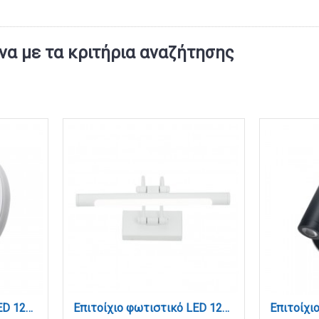
α με τα κριτήρια αναζήτησης
Επιτοίχιο φωτιστικό LED 12W 3000K από λευκό μέταλλο D:14cm (43418-WH)
Επιτοίχιο φωτιστικό LED 12W 3000K από λευκό μέταλλο και ακρυλικό D:60cm (1044-Α-Λευκό)