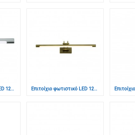
Επιτοίχιο φωτιστικό LED 12W 3000K από νίκελ ματ μέταλλο και ακρυλικό D: 60W (1044-Α-Νίκελ Ματ)
Επιτοίχιο φωτιστικό LED 12W 3000K από οξυντέ μέταλλο και ακρυλικό D:60cm (1044-Α-Οξυντέ)