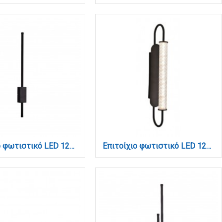
Επιτοίχιο φωτιστικό LED 12W 3CCT από μαύρο μέταλλο (43045-BL)
Επιτοίχιο φωτιστικό LED 12W 3CCT σε μαύρη απόχρωση απο μέταλλο και ακρυλικό D:12x50cm (43056-Black)