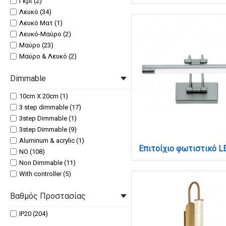
Γκρί (2)
Λευκό (34)
Λευκό Ματ (1)
Λευκό-Μαύρο (2)
Μαύρο (23)
Μαύρο & Λευκό (2)
Μαύρο Ματ (1)
Dimmable
Μαύρο, Διάφανο (3)
Μαύρο, Λευκό (45)
10cm X 20cm (1)
Μαύρο, Χρυσαφί (3)
3 step dimmable (17)
Νίκελ Ματ, Λευκό (3)
3step Dimmable (1)
Οξυντέ, Λευκό (3)
3step Dimmable (9)
Χρυσαφί (6)
Aluminum & acrylic (1)
Χρυσαφί, Διάφανο (3)
NO (108)
Χρυσαφί, Λευκό (8)
Non Dimmable (11)
Χρυσό (1)
With controller (5)
Χρυσό Ματ, Λευκό (1)
YES BY CONTROLLER (5)
Χρώμιο (11)
Βαθμός Προστασίας
Yes (10)
Χρώμιο, Διάφανο (3)
Yes (3 step) (3)
Χρώμιο, Λευκό (8)
IP20 (204)
Yes (3 steps) (1)